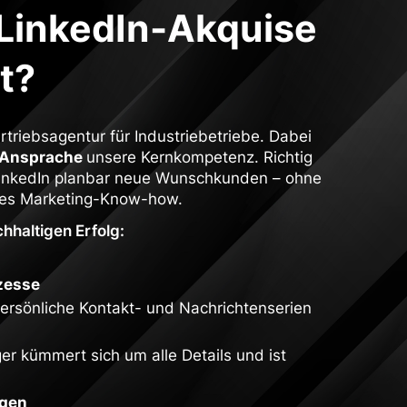
r LinkedIn-Akquise
t?
ertriebsagentur für Industriebetriebe. Dabei
n-Ansprache
unsere Kernkompetenz. Richtig
LinkedIn planbar neue Wunschkunden – ohne
eres Marketing-Know-how.
hhaltigen Erfolg:
zesse
persönliche Kontakt- und Nachrichtenserien
er kümmert sich um alle Details und ist
ngen